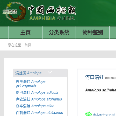
主页
分类系统
物种鉴别
您在这里：
首页
湍蛙属
Amolops
河口湍蛙
(hé kǒu
吉隆湍蛙
Amolops
gyirongensis
Amolops
shihaita
珞巴湍蛙
Amolops
adicola
克钦湍蛙
Amolops
afghanus
哀牢湍蛙
Amolops
ailao
白刺湍蛙
Amolops
albispinus
点击到生命之树