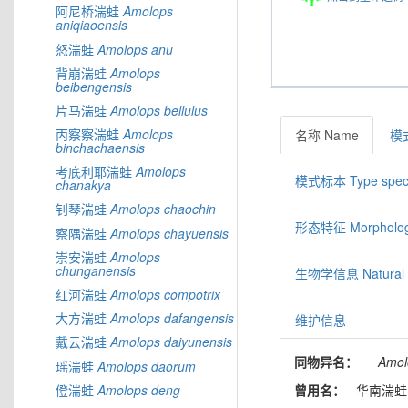
阿尼桥湍蛙
Amolops
aniqiaoensis
怒湍蛙
Amolops
anu
背崩湍蛙
Amolops
beibengensis
片马湍蛙
Amolops
bellulus
丙察察湍蛙
Amolops
名称 Name
模式
binchachaensis
考底利耶湍蛙
Amolops
模式标本 Type spec
chanakya
钊琴湍蛙
Amolops
chaochin
形态特征 Morphologic
察隅湍蛙
Amolops
chayuensis
崇安湍蛙
Amolops
chunganensis
生物学信息 Natural hi
红河湍蛙
Amolops
compotrix
大方湍蛙
Amolops
dafangensis
维护信息
戴云湍蛙
Amolops
daiyunensis
同物异名：
Amol
瑶湍蛙
Amolops
daorum
僜湍蛙
Amolops
deng
曾用名：
华南湍蛙