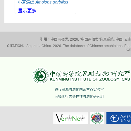
小耳湍蛙
Amolops
gerbillus
棘皮湍蛙
Amolops
granulosus
显示更多......
广州湍蛙
Amolops
guangzhouensis
古道湍蛙
Amolops
gudao
海南湍蛙
Amolops
hainanensis
引用：
中国两栖类. 2026. “中国两栖类”信息系统. 中国, 云南省,
香港湍蛙
Amolops
CITATION：
AmphibiaChina. 2026. The database of Chinese amphibians. Electr
hongkongensis
Kun
黄连山湍蛙
Amolops
huanglianshanensis
绿湍蛙
Amolops
iriodes
金江湍蛙
Amolops
jinjiangensis
红纹湍蛙
Amolops
kaulbacki
遗传资源与进化国家重点实验室
理县湍蛙
Amolops
lifanensis
两栖爬行类多样性与进化研究组
棕点湍蛙
Amolops
loloensis
四川湍蛙
Amolops
mantzorum
西域湍蛙
Amolops
marmoratus
墨脱湍蛙
Amolops
medogensis
孟定湍蛙
Amolops