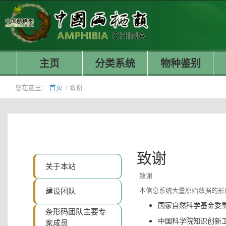
主页
分类系统
物种鉴别
您在这里：
首页
/
致谢
致谢
关于本站
致谢
建设团队
本信息系统大量原始数据的形
国家自然科学基金委重大项
条形码团队主要专
中国科学院知识创新工程重要
家成员