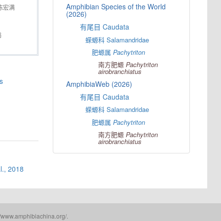
Amphibian Species of the World
陈宏满
(2026)
有尾目 Caudata
鹤
蝾螈科 Salamandridae
肥螈属
Pachytriton
南方肥螈
Pachytriton
airobranchiatus
s
AmphibiaWeb (2026)
有尾目 Caudata
蝾螈科 Salamandridae
肥螈属
Pachytriton
南方肥螈
Pachytriton
airobranchiatus
al., 2018
mphibiachina.org/.