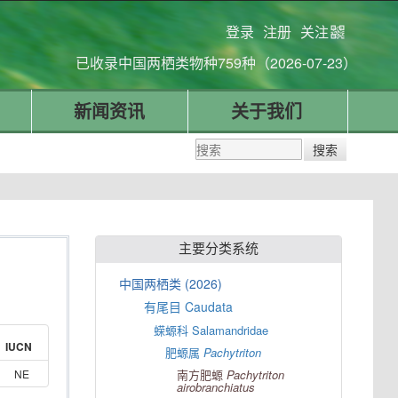
登录
注册
关注
已收录中国两栖类物种759种（2026-07-23）
新闻资讯
关于我们
主要分类系统
中国两栖类 (2026)
有尾目 Caudata
蝾螈科 Salamandridae
IUCN
肥螈属
Pachytriton
NE
南方肥螈
Pachytriton
airobranchiatus