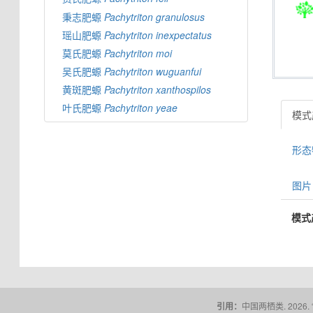
秉志肥螈
Pachytriton
granulosus
瑶山肥螈
Pachytriton
inexpectatus
莫氏肥螈
Pachytriton
moi
吴氏肥螈
Pachytriton
wuguanfui
黄斑肥螈
Pachytriton
xanthospilos
叶氏肥螈
Pachytriton
yeae
模式产
形态特
图片 
模式
引用：
中国两栖类. 2026.