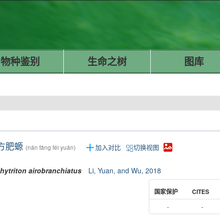
物种鉴别
生命之树
图库
方肥螈
加入对比
切换视图
(nán fāng féi yuán)
hytriton
airobranchiatus
Li, Yuan, and Wu, 2018
国家保护
CITES
-
-