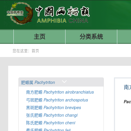
主页
分类系统
您在这里：
首页
肥螈属
Pachytriton
南
南方肥螈
Pachytriton
airobranchiatus
弓斑肥螈
Pachytriton
archospotus
Pac
黑斑肥螈
Pachytriton
brevipes
张氏肥螈
Pachytriton
changi
陈氏肥螈
Pachytriton
cheni
费氏肥螈
Pachytriton
feii