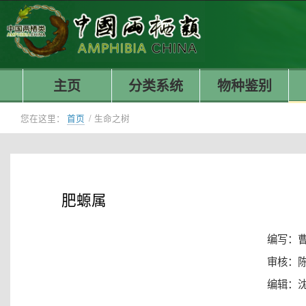
主页
分类系统
物种鉴别
您在这里：
首页
/
生命之树
肥螈属
编写：
审核：
编辑：