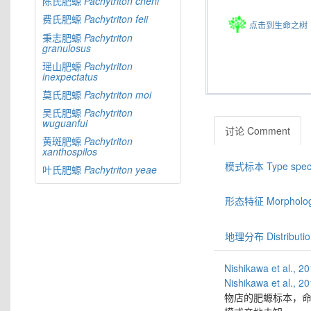
陈氏肥螈
Pachytriton
cheni
费氏肥螈
Pachytriton
feii
点击到生命之树
秉志肥螈
Pachytriton
granulosus
瑶山肥螈
Pachytriton
inexpectatus
莫氏肥螈
Pachytriton
moi
吴氏肥螈
Pachytriton
wuguanfui
讨论 Comment
黄斑肥螈
Pachytriton
xanthospilos
模式标本 Type spec
叶氏肥螈
Pachytriton
yeae
形态特征 Morphologic
地理分布 Distributio
Nishikawa et al., 2
Nishikawa et al., 2
物店的肥螈标本，