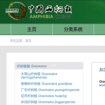
主页
分类系统
您在这里：
首页
纤树蛙属
Gracixalus
井
大明山纤树蛙
Gracixalus
damingshanensis
Gra
黑眼睑纤树蛙
Gracixalus
gracilipes
and
广东纤树蛙
Gracixalus
guangdongensis
花坪纤树蛙
Gracixalus
huaping
井冈纤树蛙
Gracixalus
jinggangensis