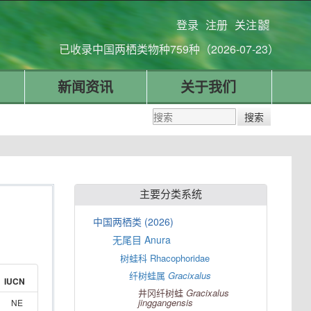
登录
注册
关注
已收录中国两栖类物种759种（2026-07-23）
新闻资讯
关于我们
主要分类系统
中国两栖类 (2026)
无尾目 Anura
树蛙科 Rhacophoridae
纤树蛙属
Gracixalus
IUCN
井冈纤树蛙
Gracixalus
jinggangensis
NE