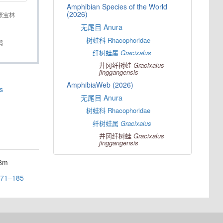
Amphibian Species of the World
(2026)
张宝林
无尾目 Anura
树蛙科 Rhacophoridae
鹤
纤树蛙属
Gracixalus
井冈纤树蛙
Gracixalus
jinggangensis
AmphibiaWeb (2026)
s
无尾目 Anura
树蛙科 Rhacophoridae
纤树蛙属
Gracixalus
井冈纤树蛙
Gracixalus
jinggangensis
8m
 171–185