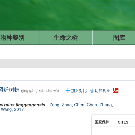
物种鉴别
生命之树
图库
冈纤树蛙
加入对比
切换视图
(jǐng gāng xiān shù wā)
cixalus
jinggangensis
Zeng, Zhao, Chen, Chen, Zhang,
 Wang, 2017
国家保护
CITES
-
-