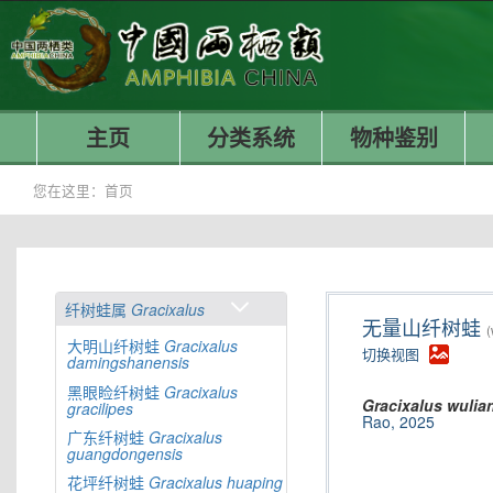
主页
分类系统
物种鉴别
您在这里：
首页
纤树蛙属
Gracixalus
无量山纤树蛙
(
大明山纤树蛙
Gracixalus
切换视图
damingshanensis
黑眼睑纤树蛙
Gracixalus
Gracixalus
wulia
gracilipes
Rao, 2025
广东纤树蛙
Gracixalus
guangdongensis
花坪纤树蛙
Gracixalus
huaping