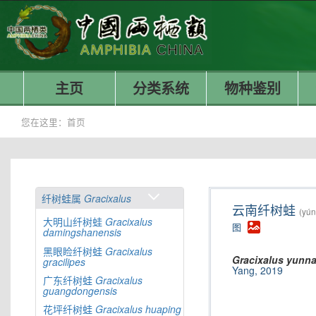
主页
分类系统
物种鉴别
您在这里：
首页
纤树蛙属
Gracixalus
云南纤树蛙
(yún
大明山纤树蛙
Gracixalus
图
damingshanensis
黑眼睑纤树蛙
Gracixalus
Gracixalus
yunna
gracilipes
Yang, 2019
广东纤树蛙
Gracixalus
guangdongensis
花坪纤树蛙
Gracixalus
huaping