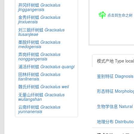
井冈纤树蛙
Gracixalus
jinggangensis
点击到生命之树
金秀纤树蛙
Gracixalus
jinxiuensis
刘三姐纤树蛙
Gracixalus
liusanjieae
墨脱纤树蛙
Gracixalus
medogensis
弄岗纤树蛙
Gracixalus
nonggangensis
模式产地 Type locali
浦活纤树蛙
Gracixalus
quangi
田林纤树蛙
Gracixalus
鉴别特征 Diagnosis
tianlinensis
魏氏纤树蛙
Gracixalus
weii
形态特征 Morphologic
无量山纤树蛙
Gracixalus
wuliangshan
生物学信息 Natural hi
云南纤树蛙
Gracixalus
yunnanensis
地理分布 Distributio