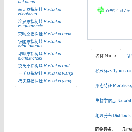
hainanus
面天原指树蛙
Kurixalus
点击到生命之树
idiootocus
冷泉原指树蛙
Kurixalus
lenquanensis
突吻原指树蛙
Kurixalus
naso
锯腿原指树蛙
Kurixalus
odontotarsus
邛崃原指树蛙
Kurixalus
名称 Name
讨论
qionglaiensis
饶氏原指树蛙
Kurixalus
raoi
模式标本 Type spec
王氏原指树蛙
Kurixalus
wangi
杨氏原指树蛙
Kurixalus
yangi
形态特征 Morphologic
生物学信息 Natural hi
地理分布 Distributio
同物异名：
Ran