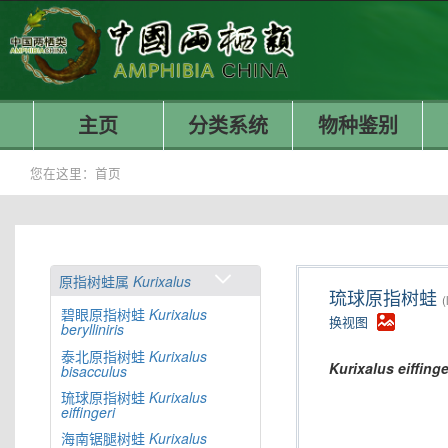
主页
分类系统
物种鉴别
您在这里：
首页
原指树蛙属
Kurixalus
琉球原指树蛙
(
碧眼原指树蛙
Kurixalus
换视图
berylliniris
泰北原指树蛙
Kurixalus
Kurixalus
eiffinge
bisacculus
琉球原指树蛙
Kurixalus
eiffingeri
海南锯腿树蛙
Kurixalus