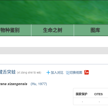
物种鉴别
生命之树
图库
藏舌突蛙
加入对比
切换视图
(xī zàng shé tū wā)
rana
xizangensis
(Hu, 1977)
国家保护
CITES
-
-