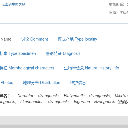
点击到生命之树
收录编辑：
审核：侯绍
 Name
讨论 Comment
模式产地 Type locality
本 Type specimen
鉴别特征 Diagnosis
征 Morphological characters
生物学信息 Natural history info
Photos
地理分布 Distribution
维护信息
异名：
Cornufer
xizangensis
,
Platymantis
xizangensis
,
Micrixa
angensis
,
Limnonectes
xizangensis
,
Ingerana
xizangensis
（西藏