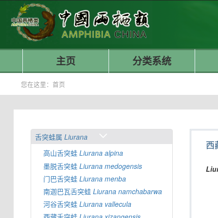
主页
分类系统
您在这里：
首页
舌突蛙属
Liurana
西
高山舌突蛙
Liurana
alpina
墨脱舌突蛙
Liurana
medogensis
Liu
门巴舌突蛙
Liurana
menba
南迦巴瓦舌突蛙
Liurana
namchabarwa
河谷舌突蛙
Liurana
vallecula
西藏舌突蛙
Liurana
xizangensis