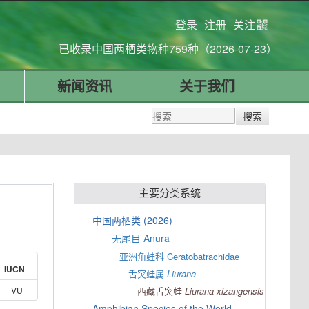
登录
注册
关注
已收录中国两栖类物种759种（2026-07-23）
新闻资讯
关于我们
主要分类系统
中国两栖类 (2026)
无尾目 Anura
亚洲角蛙科 Ceratobatrachidae
IUCN
舌突蛙属
Liurana
VU
西藏舌突蛙
Liurana
xizangensis
Amphibian Species of the World