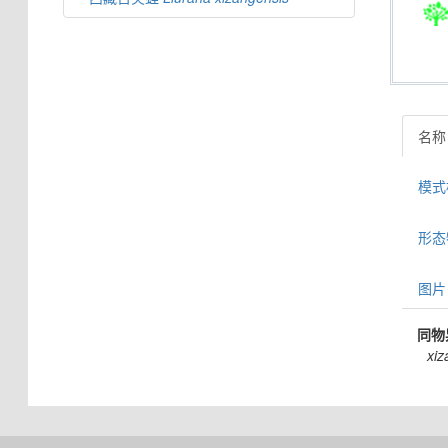
名称
模式标
形态特
图片 
同物
xiz