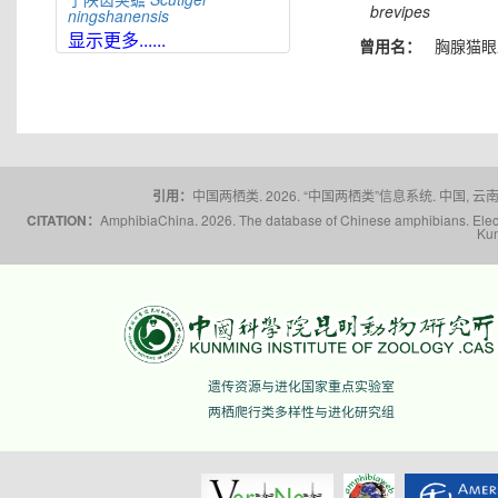
brevipes
ningshanensis
显示更多......
林芝齿突蟾
Scutiger
曾用名：
胸腺猫眼
nyingchiensis
豹斑齿突蟾
Scutiger
pardalotus
平武齿突蟾
Scutiger
pingwuensis
锡金齿突蟾
Scutiger
sikimmensis
引用：
中国两栖类. 2026. “中国两栖类”信息系统. 中国, 云南省,
刺疣齿突蟾
Scutiger
spinosus
CITATION：
AmphibiaChina. 2026. The database of Chinese amphibians. Electr
Kun
腾冲齿突蟾
Scutiger
tengchongensis
圆疣齿突蟾
Scutiger
tuberculatus
王朗齿突蟾
Scutiger
wanglangensis
卧龙齿突蟾
Scutiger
wolong
遗传资源与进化国家重点实验室
吴氏齿突蟾
Scutiger
wuguanfui
两栖爬行类多样性与进化研究组