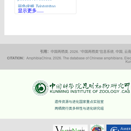
丽色疣螈
Tylototriton
显示更多......
pulcherrimus
红瘰疣螈
Tylototriton
shanjing
辛氏疣螈
Tylototriton
sini
大凉疣螈
Tylototriton
taliangensis
桐梓疣螈
Tylototriton
tongziensis
引用：
中国两栖类. 2026. “中国两栖类”信息系统. 中国, 云南省,
棕黑疣螈
Tylototriton
CITATION：
AmphibiaChina. 2026. The database of Chinese amphibians. Electr
Kun
verrucosus
文县疣螈
Tylototriton
wenxianensis
五峰疣螈
Tylototriton
wufengensis
滇南疣螈
Tylototriton
yangi
蔡氏疣螈
Tylototriton
ziegleri
遗传资源与进化国家重点实验室
两栖爬行类多样性与进化研究组