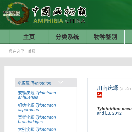
主页
分类系统
物种鉴别
您在这里：
首页
疣螈属
Tylototriton
川南疣螈
(chuān 
安徽疣螈
Tylototriton
anhuiensis
细痣疣螈
Tylototriton
Tylototriton
pseu
asperrimus
and Lu, 2012
宽脊疣螈
Tylototriton
broadoridgus
大别疣螈
Tylototriton