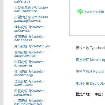
dabienicus
大娄山疣螈
Tylototriton
daloushanensis
点击到生命之树
高望界疣螈
Tylototriton
gaowangjienensis
桂林疣螈
Tylototriton
guilinensis
海南疣螈
Tylototriton
hainanensis
片马疣螈
Tylototriton
joe
模式产地 Type locali
贵州疣螈
Tylototriton
kweichowensis
形态特征 Morphologic
浏阳疣螈
Tylototriton
liuyangensis
莽山疣螈
Tylototriton
生物学信息 Natural hi
lizhenchangi
茂兰疣螈
Tylototriton
地理分布 Distributio
maolanensis
邦瓦疣螈
Tylototriton
模式产地：
中国：
panwaensis
川南疣螈
Tylototriton
pseudoverrucosus