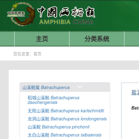
主页
分类系统
您在这里：
首页
山溪鲵属
Batrachuperus
盐
稻城山溪鲵
Batrachuperus
daochengensis
Bat
无斑山溪鲵
Batrachuperus
karlschmidti
龙洞山溪鲵
Batrachuperus
londongensis
山溪鲵
Batrachuperus
pinchonii
太白山溪鲵
Batrachuperus
taibaiensis