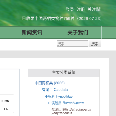
登录
注册
关注
已收录中国两栖类物种759种（2026-07-23）
新闻资讯
关于我们
主要分类系统
中国两栖类 (2026)
有尾目 Caudata
小鲵科 Hynobiidae
IUCN
山溪鲵属
Batrachuperus
EN
盐源山溪鲵
Batrachuperus
yenyuanensis