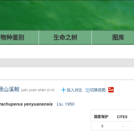
物种鉴别
生命之树
图库
源山溪鲵
加入对比
切换视图
(yán yuán shān xī ní)
rachuperus
yenyuanensis
Liu, 1950
国家保护
CITES
II
-