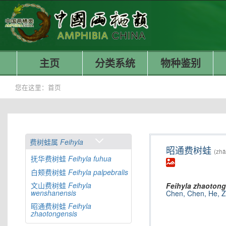
主页
分类系统
物种鉴别
您在这里：
首页
费树蛙属
Feihyla
昭通费树蛙
(zhā
抚华费树蛙
Feihyla
fuhua
白颊费树蛙
Feihyla
palpebralis
文山费树蛙
Feihyla
Feihyla
zhaotong
wenshanensis
Chen, Chen, He, Z
昭通费树蛙
Feihyla
zhaotongensis