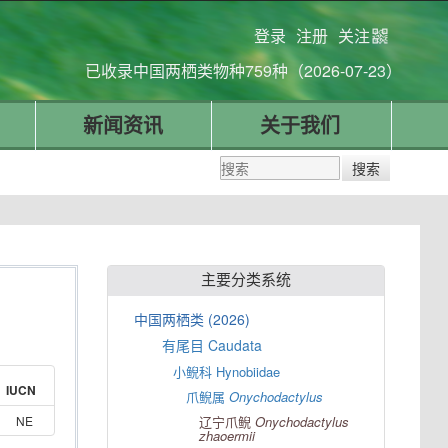
登录
注册
关注
已收录中国两栖类物种759种（2026-07-23）
新闻资讯
关于我们
主要分类系统
中国两栖类 (2026)
有尾目 Caudata
小鲵科 Hynobiidae
IUCN
爪鲵属
Onychodactylus
NE
辽宁爪鲵
Onychodactylus
zhaoermii