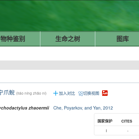
物种鉴别
生命之树
图库
宁爪鲵
加入对比
切换视图
(liáo níng zhǎo ní)
chodactylus
zhaoermii
Che, Poyarkov, and Yan, 2012
国家保护
CITES
I
-