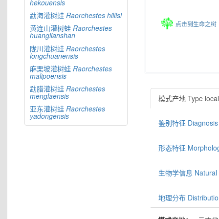
hekouensis
勐海灌树蛙
Raorchestes
hillisi
点击到生命之树
黄连山灌树蛙
Raorchestes
huanglianshan
陇川灌树蛙
Raorchestes
longchuanensis
麻栗坡灌树蛙
Raorchestes
malipoensis
勐腊灌树蛙
Raorchestes
menglaensis
模式产地 Type locali
亚东灌树蛙
Raorchestes
yadongensis
鉴别特征 Diagnosis
形态特征 Morphologic
生物学信息 Natural hi
地理分布 Distributio