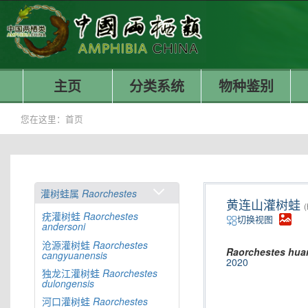
主页
分类系统
物种鉴别
您在这里：
首页
灌树蛙属
Raorchestes
黄连山灌树蛙
(
疣灌树蛙
Raorchestes
切换视图
andersoni
沧源灌树蛙
Raorchestes
Raorchestes
hua
cangyuanensis
2020
独龙江灌树蛙
Raorchestes
dulongensis
河口灌树蛙
Raorchestes