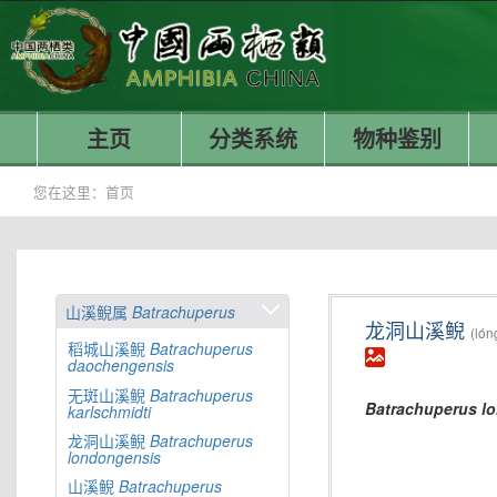
主页
分类系统
物种鉴别
您在这里：
首页
山溪鲵属
Batrachuperus
龙洞山溪鲵
(lón
稻城山溪鲵
Batrachuperus
daochengensis
无斑山溪鲵
Batrachuperus
Batrachuperus
l
karlschmidti
龙洞山溪鲵
Batrachuperus
londongensis
山溪鲵
Batrachuperus