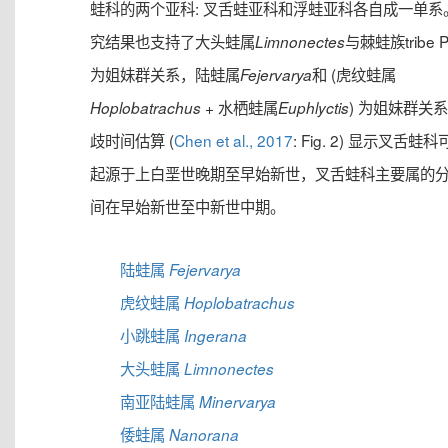
蛙科的两个亚科: 叉舌蛙亚科和浮蛙亚科各自成一单系
究结果也支持了大头蛙属
与棘蛙族tribe Pa
Limnonectes
为姐妹群关系，陆蛙属
和 (虎纹蛙属
Fejervarya
+ 水栖蛙属
) 为姐妹群关
Hoplobatrachus
Euphlyctis
歧时间估算 (
Chen et al., 2017
: Fig. 2) 显示叉舌蛙
起源于上白垩世晚期至早始新世，叉舌蛙科主要属的
间在早始新世至中新世中期。
陆蛙属
Fejervarya
虎纹蛙属
Hoplobatrachus
小跳蛙属
Ingerana
大头蛙属
Limnonectes
南亚陆蛙属
Minervarya
倭蛙属
Nanorana