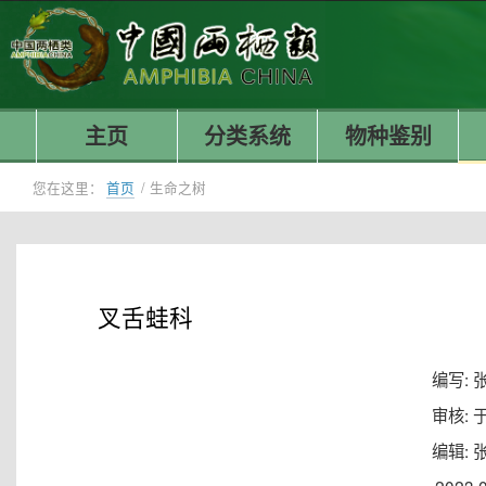
主页
分类系统
物种鉴别
您在这里：
首页
/
生命之树
叉舌蛙科
编写: 
审核: 
编辑: 