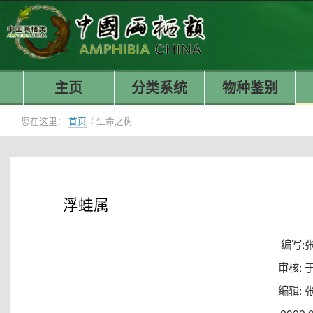
主页
分类系统
物种鉴别
您在这里：
首页
/
生命之树
浮蛙属
编写:
审核: 
编辑: 