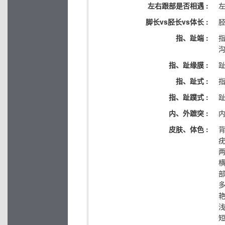
左右跟部是否相遇 :
脚长vs胫长vs体长 :
指、趾端 :
指、趾缘膜 :
指、趾式 :
指
指、趾蹼式 :
内、外蹠突 :
皮肤、体色 :