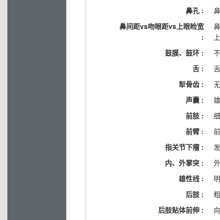
鼻孔 :
鼻间距vs吻眼距vs上眼睑宽
:
鼓膜、鼓环 :
舌 :
犁骨齿 :
声囊 :
前肢 :
前臂 :
指关节下瘤 :
内、外掌突 :
雄性线 :
后肢 :
后肢贴体前伸 :