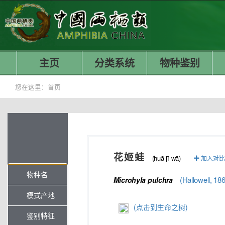
主页
分类系统
物种鉴别
您在这里：
首页
花姬蛙
(huā jī wā)
加入对比
物种名
(Hallowell, 18
Microhyla
pulchra
模式产地
(点击到生命之树)
鉴别特征