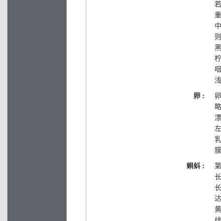
重
卵 :
略
漂
膜
蝌蚪 :
第