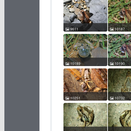
李辰亮（黑宝） 2016-08-
卢宸祺 卢宸祺 2
24 21:38:15 中国广东 ACM
02:08:12 
id:8630
id:9384
9611
10187
花姬蛙 Microhyla pulchra
花姬蛙 Microhy
刘建中 2021-07-18
叶 润田 2022-
22:15:58 中国广西 ACM
21:04:56 
id:9611
id:10187
10189
10190
花姬蛙 Microhyla pulchra
花姬蛙 Microhy
叶 润田 2022-03-31
叶 润田 2022-
21:27:58 中国广东 ACM
21:04:57 
id:10189
id:10190
10251
10732
花姬蛙 Microhyla pulchra
花姬蛙 Microhy
付超 2017-05-09 10:14:30
忻锐 2023-04-
中国海南 ACM id:10251
中国广东 ACM 