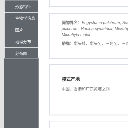
形态特征
生物学信息
同物异名：
Engystoma
pulchrum
,
Sc
pulchrum
,
Ranina
symetrica
,
Microh
图片
Microhyla
major
地理分布
俗称：
犁头蛙、犁头另、三角另、三
分布图
模式产地
中国：香港和广东黄埔之间