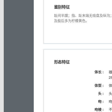
鉴别特征
趾间半蹼；指、趾末端无吸盘及纵沟；
及股后多为柠檬黄色。
形态特征
体长 :
雄
2
体型 :
头 :
吻 :
吻棱 :