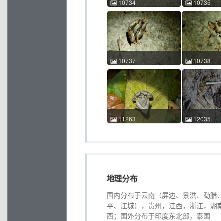
10734
10735
花姬蛙 Microhyla pulchra
花姬蛙 Microhy
忻锐 2023-04-17 23:25:52
忻锐 2023-04-
中国广东 ACM id:10734
中国广东 ACM 
10737
10738
花姬蛙 Microhyla pulchra
花姬蛙 Microhy
忻锐 2023-04-17 23:29:10
忻锐 2023-04-
中国广东 ACM id:10737
中国广东 ACM 
11263
12035
花姬蛙 Microhyla pulchra
花姬蛙 Microhy
付忠熊 2023-10-05
徐天旸 2025-
23:19:09 中国云南 ACM
20:04:11 
id:11263
id:12035
地理分布
国内分布于云南（屏边、景洪、勐腊
平、江城），贵州，江西，浙江，湖
西；国外分布于印度东北部，泰国