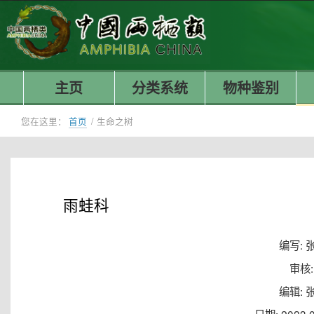
主页
分类系统
物种鉴别
您在这里：
首页
/
生命之树
雨蛙科
编写: 
审核:
编辑: 