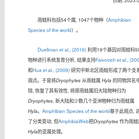
日期: 2023.0
雨蛙科包括54个属, 1047个物种（
Amphibian
Species of the world
）。
Duellman et al., (2016)
利用19个基因对雨蛙科5
物种进行系统发育分析, 结果支持
Faivovich et al., (20
和
Hua et al., (2009)
研究中新北区雨蛙形成了两个支
观点。于是将
从雨蛙属
的同物异名
Dryophytes
Hyla
除, 恢复了其有效性, 将原雨蛙属旧大陆物种归为
, 新大陆和少数几个亚洲物种归为雨蛙属
Dryophytes
。
Amphibian Species of the world
基于此观点, 
Hyla
了分类变动, 但
AmphibiaWeb
把
作为雨蛙
Dryophytes
的亚属处理。
Hyla