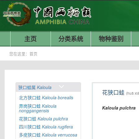
主页
分类系统
物种鉴别
您在这里：
首页
狭口蛙属
Kaloula
花狭口蛙
(huā xi
北方狭口蛙
Kaloula
borealis
弄岗狭口蛙
Kaloula
Kaloula
pulchra
nonggangensis
花狭口蛙
Kaloula
pulchra
四川狭口蛙
Kaloula
rugifera
多疣狭口蛙
Kaloula
verrucosa