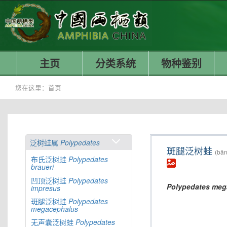
主页
分类系统
物种鉴别
您在这里：
首页
泛树蛙属
Polypedates
斑腿泛树蛙
(bān
布氏泛树蛙
Polypedates
braueri
凹顶泛树蛙
Polypedates
Polypedates
meg
impresus
斑腿泛树蛙
Polypedates
megacephalus
无声囊泛树蛙
Polypedates