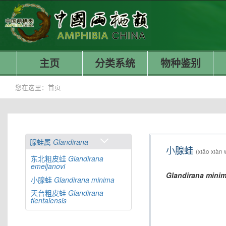
主页
分类系统
物种鉴别
您在这里：
首页
腺蛙属
Glandirana
小腺蛙
(xiǎo xiàn 
东北粗皮蛙
Glandirana
emeljanovi
Glandirana
mini
小腺蛙
Glandirana
minima
天台粗皮蛙
Glandirana
tientaiensis