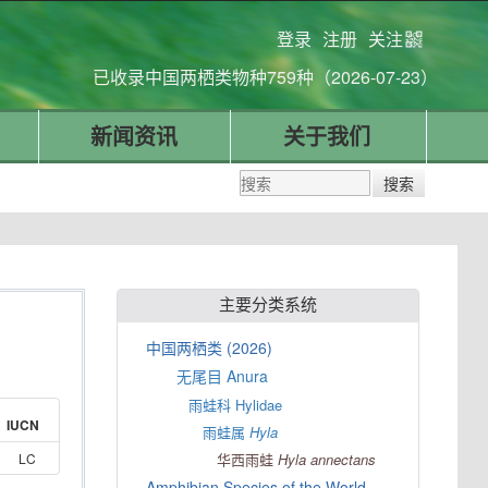
登录
注册
关注
已收录中国两栖类物种759种（2026-07-23）
新闻资讯
关于我们
主要分类系统
中国两栖类 (2026)
无尾目 Anura
雨蛙科 Hylidae
IUCN
雨蛙属
Hyla
LC
华西雨蛙
Hyla
annectans
Amphibian Species of the World