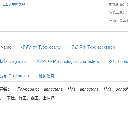
点击到生命之树
收录编辑：
信息汇总：-
审核：吴云
 Name
模式产地 Type locality
模式标本 Type specimen
征 Diagnosis
形态特征 Morphological characters
图片 Photo
布 Distribution
维护信息
异名：
Polypedates
annectans
,
Hyla
annectens
,
Hyla
gongs
：
雨蛙、竹王、森王、上树怀