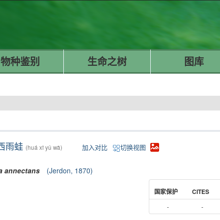
物种鉴别
生命之树
图库
西雨蛙
加入对比
切换视图
(huá xī yǔ wā)
a
annectans
(Jerdon, 1870)
国家保护
CITES
-
-