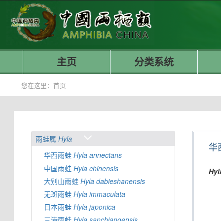
主页
分类系统
您在这里：
首页
雨蛙属
Hyla
华
华西雨蛙
Hyla
annectans
中国雨蛙
Hyla
chinensis
Hyl
大别山雨蛙
Hyla
dabieshanensis
无斑雨蛙
Hyla
immaculata
日本雨蛙
Hyla
japonica
三港雨蛙
Hyla
sanchiangensis