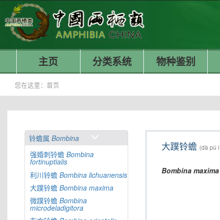
主页
分类系统
物种鉴别
您在这里：
首页
铃蟾属
Bombina
大蹼铃蟾
(dà pǔ 
强婚刺铃蟾
Bombina
fortinuptialis
Bombina
maxima
利川铃蟾
Bombina
lichuanensis
大蹼铃蟾
Bombina
maxima
微蹼铃蟾
Bombina
microdeladigitora