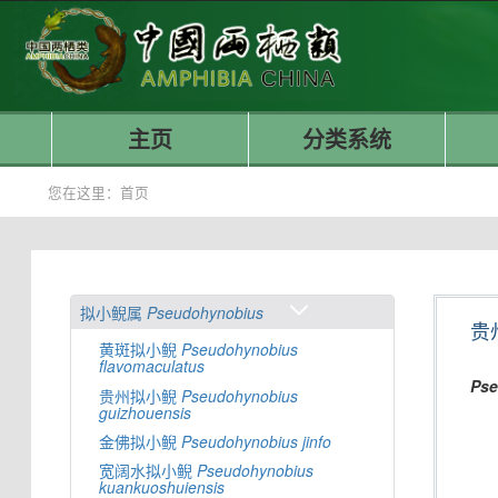
主页
分类系统
您在这里：
首页
拟小鲵属
Pseudohynobius
贵
黄斑拟小鲵
Pseudohynobius
flavomaculatus
Ps
贵州拟小鲵
Pseudohynobius
guizhouensis
金佛拟小鲵
Pseudohynobius
jinfo
宽阔水拟小鲵
Pseudohynobius
kuankuoshuiensis