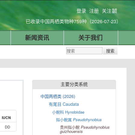
登录
注册
关注
已收录中国两栖类物种759种（2026-07-23）
新闻资讯
关于我们
主要分类系统
中国两栖类 (2026)
有尾目 Caudata
小鲵科 Hynobiidae
IUCN
拟小鲵属
Pseudohynobius
DD
贵州拟小鲵
Pseudohynobius
guizhouensis