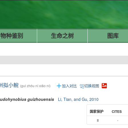
物种鉴别
生命之树
图库
州拟小鲵
加入对比
切换视图
(guì zhōu nǐ xiǎo ní)
eudohynobius
guizhouensis
Li, Tian, and Gu, 2010
国家保护
CITES
II
-