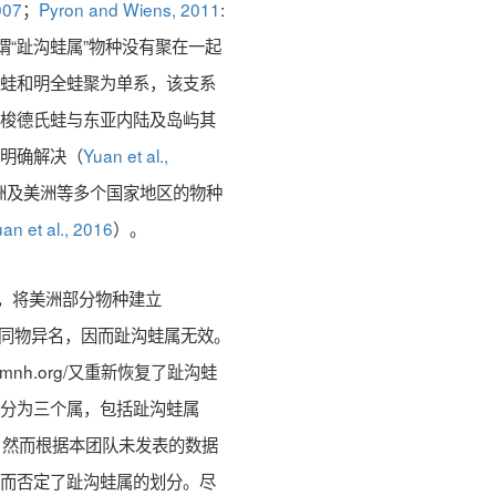
007
；
Pyron and Wiens, 2011
:
，所谓“趾沟蛙属”物种没有聚在一起
沟蛙和明全蛙聚为单系，该支系
；梭德氏蛙与东亚内陆及岛屿其
到明确解决（
Yuan et al.,
洲及美洲等多个国家地区的物种
an et al., 2016
）。
，将美洲部分物种建立
同物异名，因而趾沟蛙属无效。
rld.amnh.org/又重新恢复了趾沟蛙
划分为三个属，包括趾沟蛙属
，然而根据本团队未发表的数据
从而否定了趾沟蛙属的划分。尽