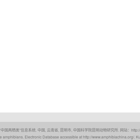
 “中国两栖类”信息系统. 中国, 云南省, 昆明市, 中国科学院昆明动物研究所. 网站：http://www.a
amphibians. Electronic Database accessible at http://www.amphibiachina.org/. Ku