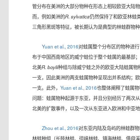
管分布在美洲的大部分物种在形态上相较欧亚大陆
而，例如美洲的
仍然保持了和欧亚林蛙
R. sylvatica
三角形黑斑等特征，被长期认为是典型的林蛙群物
Yuan et al., 2016
对蛙属整个分布区的物种进行
布于中国西南地区的威宁蛙位于整个蛙属的最基部
北美
种组与除威宁蛙之外的欧亚大陆蛙属物
R. boylii
一支，因此美洲的两支蛙属物种呈现出并系结构；
一支。此外，
Yuan et al., 2016
也整体阐释了蛙属物
问题：蛙属物种起源于东亚，并且分别经历了两次
北美的扩散事件，以及一次从东亚进入欧洲和中亚
Zhou et al., 2016
对东亚内陆及岛屿的林蛙群物
林蛙种组（长肢林蛙、徂崃林蛙、镇海林蛙、借母