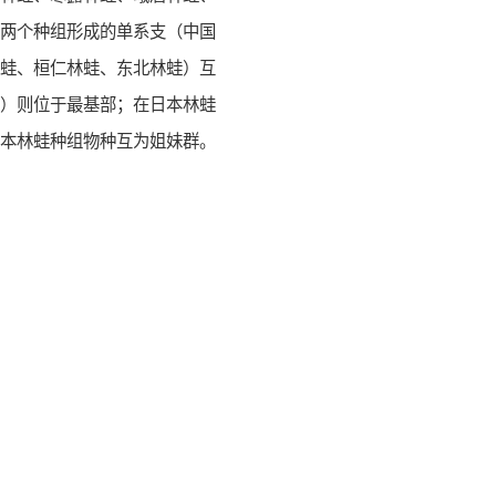
这两个种组形成的单系支（中国
林蛙、桓仁林蛙、东北林蛙）互
蛙）则位于最基部；在日本林蛙
日本林蛙种组物种互为姐妹群。