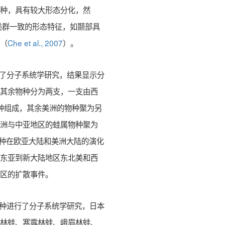
物种，具有较大形态分化，然
类群一致的形态特征，如颞部具
种（
Che et al., 2007
）。
了分子系统学研究，结果显示分
；其余物种分为两支，一支由西
种组成，其余美洲的物种聚为另
欧洲与中亚地区的蛙属物种聚为
种在欧亚大陆和美洲大陆的演化
从东亚到新大陆地区东北美和西
地区的扩散事件。
种进行了分子系统学研究，日本
溪林蛙、寒露林蛙、峨眉林蛙、