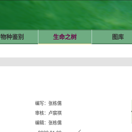
物种鉴别
生命之树
图库
编写：张栋儒
审核：卢宸祺
编辑：张栋儒