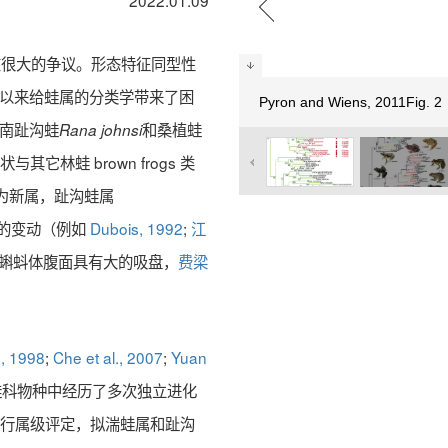
2022.01.09
在很大的争议。形态特征同型性
状）长期以来给蛙属的分类学带来了困
Pyron and Wiens, 2011Fig.
南趾沟蛙
和桑植蛙
Rana johnsi
林蛙 brown frogs 类
为新属，趾沟蛙属
的变动（例如
Dubois, 1992
;
江
蝌蚪体腹面具有大的吸盘，
费梁
., 1998
;
Che et al., 2007
;
Yuan
蛙科物种中经历了多次独立进化
进行属级评定，拟湍蛙属和趾沟