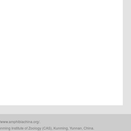
mphibiachina.org/.
nming Institute of Zoology (CAS), Kunming, Yunnan, China.