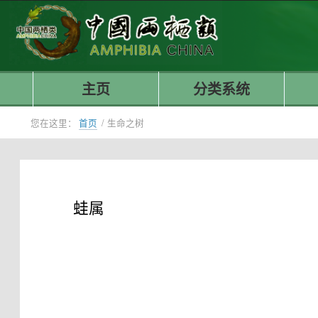
主页
分类系统
您在这里：
首页
/
生命之树
蛙属