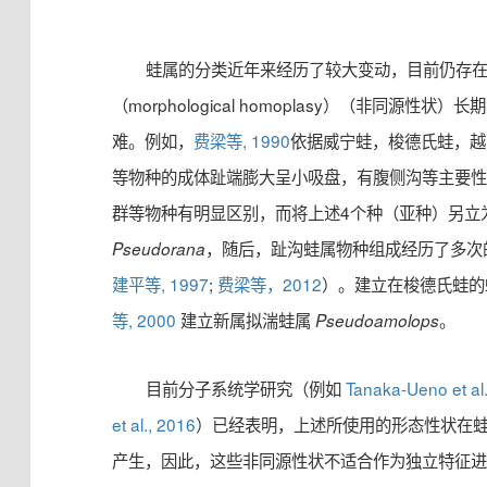
蛙属的分类近年来经历了较大变动，目前仍存
（morphological homoplasy）（非同源性
难。例如，
费梁等, 1990
依据威宁蛙，梭德氏蛙，越
等物种的成体趾端膨大呈小吸盘，有腹侧沟等主要性状与其它
群等物种有明显区别，而将上述4个种（亚种）另立
，随后，趾沟蛙属物种组成经历了多次
Pseudorana
建平等, 1997
;
费梁等，2012
）。建立在梭德氏蛙的
等, 2000
建立新属拟湍蛙属
。
Pseudoamolops
目前分子系统学研究（例如
Tanaka-Ueno et al
et al., 2016
）已经表明，上述所使用的形态性状在
产生，因此，这些非同源性状不适合作为独立特征