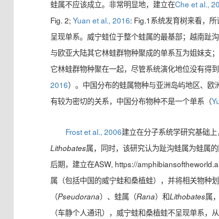
蛙属不应该成立。非常明显地，建立在
Che et al., 2
Fig. 2;
Yuan et al., 2016
: Fig.1系统发育树来看
呈现单系。威宁蛙位于整个蛙属的最基部；越南趾
与欧亚大陆其它林蛙群物种聚成的单系互为姐妹支
它林蛙群物种聚在一起，尽管系统演化地位没有得
2016
）。中国分布的蛙属物种与亚洲岛屿地区、欧
有较为密切的关系，中国分布物种不是一个单系（
Yu
Frost et al., 2006
建立在分子系统学研究基础上
属，同时，该研究认为趾沟蛙属为蛙属的
Lithobates
后期，建立在ASW, https://amphibiansofthewo
属（包括中国的威宁蛙和桑植蛙），并将相关物种
（
）、蛙属（
）和
属
Pseudorana
Rana
Lithobates
（车静个人通讯），威宁蛙和桑植蛙不呈现单系，