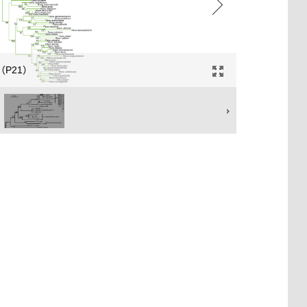
 2（P21）