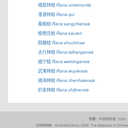
峨眉林蛙
Rana omeimontis
淮源林蛙
Rana qui
桑植蛙
Rana sangzhiensis
梭德氏蛙
Rana sauteri
胫腺蛙
Rana shuchinae
太行林蛙
Rana taihangensis
威宁蛙
Rana weiningensis
武夷林蛙
Rana wuyiensis
镇海林蛙
Rana zhenhaiensis
织金林蛙
Rana zhijinensis
引用：
中国两栖类. 2026.
CITATION：
AmphibiaChina. 2026. The database of Chinese 