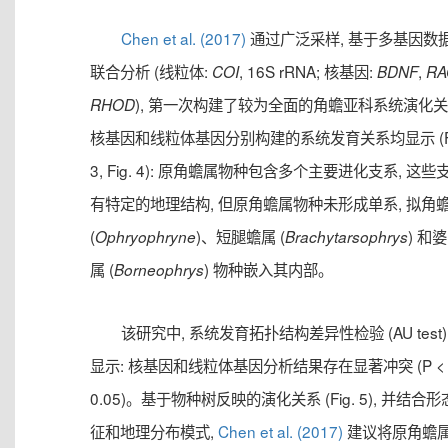
Chen et al. (2017)
通过广泛采样, 基于多基因数
联合分析 (线粒体:
, 16S rRNA; 核基因:
,
COI
BDNF
RA
), 第一次构建了较为全面的角蟾亚科系统演化
RHOD
核基因和线粒体基因分别构建的系统发育关系均显示 (Fi
3, Fig. 4): 原角蟾属物种包含多个主要进化支系, 这些
有特定的地理结构, 但原角蟾属物种未形成单系, 拟角
(
)、短腿蟾属 (
) 和
Ophryophryne
Brachytarsophrys
属 (
) 物种嵌入其内部。
Borneophrys
该研究中, 系统发育拓扑结构差异性检验 (AU test)
显示: 核基因和线粒体基因分析结果存在显著冲突 (P <
0.05)。基于物种树反映的演化关系 (Fig. 5), 并结合
征和地理分布模式,
Chen et al. (2017)
建议将原角蟾