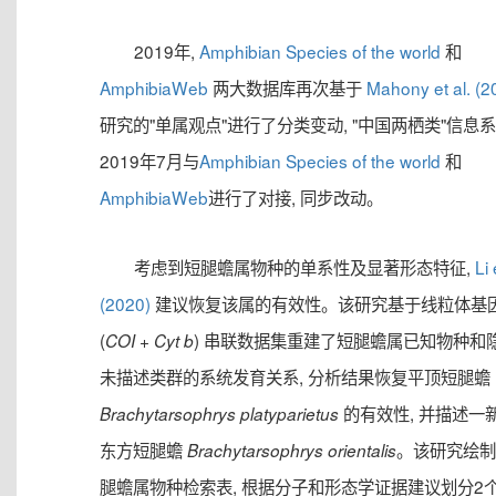
2019年,
Amphibian Species of the world
和
AmphibiaWeb
两大数据库再次基于
Mahony et al. (2
研究的"单属观点"进行了分类变动, "中国两栖类"信息
2019年7月与
Amphibian Species of the world
和
AmphibiaWeb
进行了对接, 同步改动。
考虑到短腿蟾属物种的单系性及显著形态特征,
Li 
(2020)
建议恢复该属的有效性。该研究基于线粒体基
(
+
) 串联数据集重建了短腿蟾属已知物种和
COI
Cyt b
未描述类群的系统发育关系, 分析结果恢复平顶短腿蟾
的有效性, 并描述一新
Brachytarsophrys platyparietus
东方短腿蟾
。该研究绘制
Brachytarsophrys orientalis
腿蟾属物种检索表, 根据分子和形态学证据建议划分2