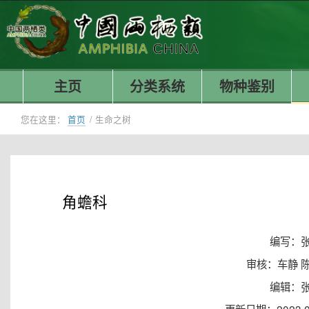
主页
分类系统
物种鉴别
您在这里：
首页
/
生命之树
角蟾科
编写：
审核：车静 
编辑：