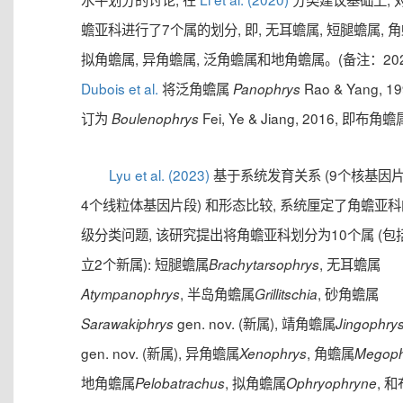
蟾亚科进行了7个属的划分, 即, 无耳蟾属, 短腿蟾属, 角
拟角蟾属, 异角蟾属, 泛角蟾属和地角蟾属。(备注：202
Dubois et al.
将泛角蟾属
Rao & Yang, 1
Panophrys
订为
Fei, Ye & Jiang, 2016, 即布角
Boulenophrys
Lyu et al. (2023)
基于系统发育关系 (9个核基因
4个线粒体基因片段) 和形态比较, 系统厘定了角蟾亚
级分类问题, 该研究提出将角蟾亚科划分为10个属 (包
立2个新属): 短腿蟾属
, 无耳蟾属
Brachytarsophrys
, 半岛角蟾属
, 砂角蟾属
Atympanophrys
Grillitschia
gen. nov. (新属), 靖角蟾属
Sarawakiphrys
Jingophry
gen. nov. (新属), 异角蟾属
, 角蟾属
Xenophrys
Megoph
地角蟾属
, 拟角蟾属
, 
Pelobatrachus
Ophryophryne