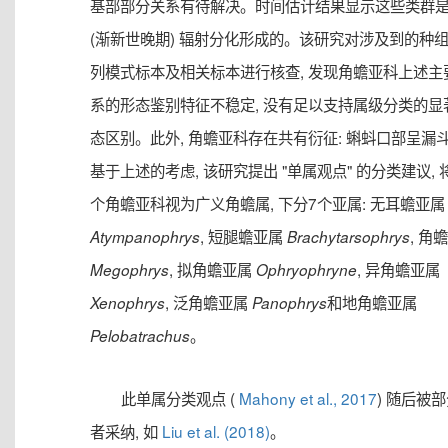
基部部分关系有待解决。时间估计结果显示这些类群
(渐新世晚期) 辐射分化形成的。该研究对涉及到的种
列模式标本及相关标本进行核查, 发现角蟾亚科上述主
系的形态鉴别特征不稳定, 没有足以支持属级分类的显
态区别。此外, 角蟾亚科存在共有衍征: 蝌蚪口部呈漏
基于上述的考虑, 该研究提出 "单属观点" 的分类建议, 
个角蟾亚科视为广义角蟾属, 下分7个亚属: 无耳蟾亚属
, 短腿蟾亚属
, 角
Atympanophrys
Brachytarsophrys
, 拟角蟾亚属
, 异角蟾亚属
Megophrys
Ophryophryne
, 泛角蟾亚属
和地角蟾亚属
Xenophrys
Panophrys
。
Pelobatrachus
此单属分类观点 (
Mahony et al., 2017
) 随后被
者采纳, 如
Liu et al. (2018)
。