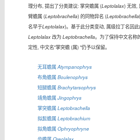
理分布, 提出了分类建议: 掌突蟾属 (
) 无效,
Leptolalax
臂蟾属 (
) 的同物异名 (
Leptobrachella
Leptobrachella
名早于
)。基于此分类变动, 属级拉丁名因此
Leptolalax
改为
。为了保持中文名称
Leptolalax
Leptobrachella
定性, 中文名"掌突蟾 (属) "仍予以保留。
无耳蟾属
Atympanophrys
布角蟾属
Boulenophrys
短腿蟾属
Brachytarsophrys
靖角蟾属
Jingophrys
掌突蟾属
Leptobrachella
拟髭蟾属
Leptobrachium
拟角蟾属
Ophryophryne
齿蟾属
Oreolalax