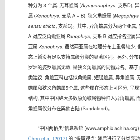
种分为 3 个属: 无耳蟾属 (
, 支系D), 
Atympanophrys
属 (
, 支系 A + B), 狭义角蟾属 (
Xenophrys
Megophrys
, 支系C)。其中, 异角蟾属分为两个亚属,
sensu stricto
A 对应泛角蟾亚属
, 支系 B 对应指名亚属
Panophrys
亚属
, 虽然两亚属在地理分布上重叠较少, 
Xenophrys
态上暂没有足以支持属级分类的显著区别。另外, 分布
罗洲的婆罗蟾属无效, 是狭义角蟾属的同物异名。基于
类建议, 角蟾亚科包括拟角蟾属, 短腿蟾属, 异角蟾属, 
蟾属和狭义角蟾属5个属, 这些属在形态上可区分, 呈
结构, 其中中国绝大多数原角蟾属物种归入异角蟾属, 
角蟾属仅分布在巽他古陆 (Sundaland)。
"中国两栖类"信息系统 (www.amphibiachina.org
Chen et al. (2017)
的 "多属观点" 随后进行了分类变