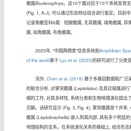
蟾属
。这10个属对应于10个系统发育
Boulenophrys
(Fig. 1, A-J), 可以通过形态特征组合进行鉴定。目前
记录角蟾亚科6属：短腿蟾属, 无耳蟾属, 靖角蟾属, 异
属, 拟角蟾属, 布角蟾属。
2023年, "中国两栖类"信息系统和
Amphibian Spe
of the world
基于
Lyu et al. (2023)
的研究进行了分类
另外,
Chen et al. (2018)
基于多基因数据和广泛
的联合分析, 对掌突蟾属 (
) 及其近缘属进行
Leptolalax
细的工作, 对其多样性, 系统分类和生物地理演化提出
见解。该研究显示 (Fig. 3, Fig. 4), 掌突蟾属是个并系,
蟾属 (
) 嵌入到其内部, 具有多个明显
Leptobrachella
地理结构的支系。在系统演化关系的基础上, 结合形态