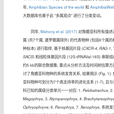
年,
Amphibian Species of the world
和
AmphibiaWe
大数据库也基于此 "多属观点" 进行了分类变动。
同年,
Mahony et al. (2017)
对角蟾亚科所有描述
属 (共7个属, 婆罗蟾属除外) 的代表物种 (包括6个属
种标本) 进行取样, 基于核基因片段 (
,
,
CXCR-4
RAG-1
) 和线粒体基因片段 (12S-tRNAVal-16S) 串联
SACS
约5 kb的联合数据集, 重点从分析方法及时间树估算方
讨了角蟾亚科物种的系统发育关系, 结果揭示 (Fig. 1):
亚科物种可划分为7个高支持率的进化支系 (1-7), 且
科已知的属级分类单元一一对应: 1.
, 2.
Pelobatrachus
, 3.
, 4.
Megophrys
Atympanophrys
Brachytarsophry
, 6.
, 7.
, 系统
Ophryophryne
Panophrys
Xenophrys