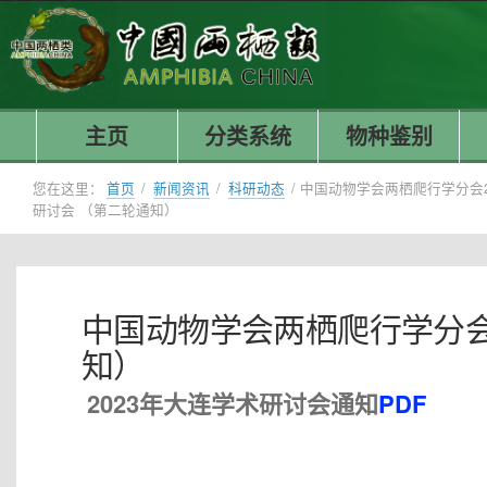
主页
分类系统
物种鉴别
您在这里：
首页
/
新闻资讯
/
科研动态
/
中国动物学会两栖爬行学分会2
研讨会 （第二轮通知）
中国动物学会两栖爬行学分会
知）
2023年大连学术研讨会通知
PDF