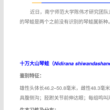
近日，南宁师范大学陈伟才研究团队对
的琴蛙是两个之前没有识别的琴蛙属新种
十万大山琴蛙（
Nidirana shiwandashan
鉴别特征：
雄性头体长46.2–50.8毫米，雌性48
具腹侧沟；胫跗关节前伸达眼；每组鸣叫声
生态习性及分布：