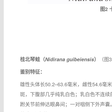
图2
桂北琴蛙（
）
（图
Nidirana guibeiensis
鉴别特征：
雄性头体长50.2–63.6毫米，雌性54
斑，下腹部几乎纯乳白色；乳白色不连续
跗关节前伸达眼鼻间；一对咽侧下外声囊