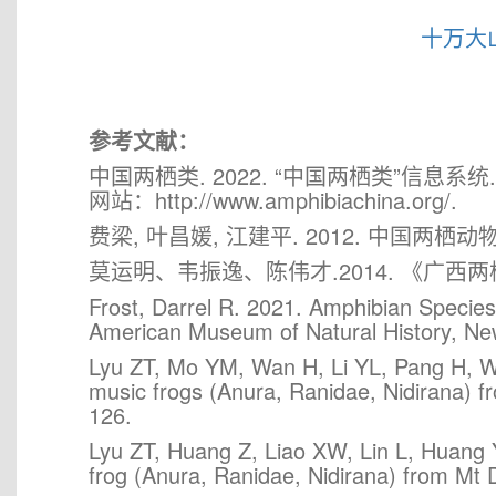
十万大
参考文献：
中国两栖类. 2022. “中国两栖类”信息系
网站：http://www.amphibiachina.org/.
费梁, 叶昌媛, 江建平. 2012. 中国两
莫运明、韦振逸、陈伟才.2014. 《广
Frost, Darrel R. 2021. Amphibian Species
American Museum of Natural History, Ne
Lyu ZT, Mo YM, Wan H, Li YL, Pang H, Wa
music frogs (Anura, Ranidae, Nidirana) 
126.
Lyu ZT, Huang Z, Liao XW, Lin L, Huang
frog (Anura, Ranidae, Nidirana) from Mt