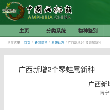
主页
分类系统
物种鉴别
您在这里：
首页
/
新闻资讯
/
科研动态
/
广西新增2个琴蛙属新种
广西新增2个琴蛙属新种
广西新
南宁