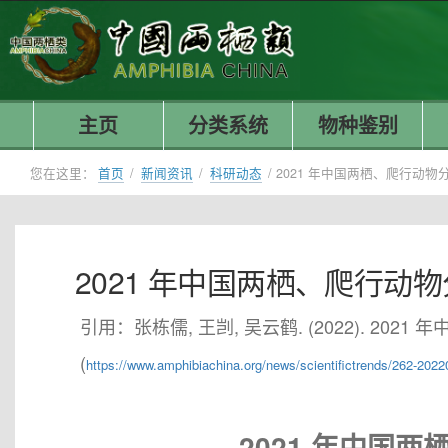
主页
分类系统
物种鉴别
您在这里：
首页
/
新闻资讯
/
科研动态
/
2021 年中国两栖、爬行动物
2021 年中国两栖、爬行动
引用：张栋儒, 王剀, 吴云鹤. (2022). 20
(
https://www.amphibiachina.org/news/scientifictrends/262-202
2021 年中国