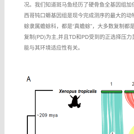
况。我们知道斑马鱼经历了硬骨鱼全基因组加
西哥钝口螈基因组是现今完成测序的最大的动
蜍隶属蟾蜍科，都是“真蟾蜍”，大多数复制都
复制(PD)为主,并且TD和PD受到的正选择压
能与其环境适应性有关。