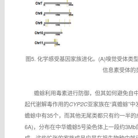
图5. 化学感受基因家族进化。(A)嗅觉受体类
信息素受体的
蟾蜍利用毒素进行防御，但其如何避免自中毒
起代谢解毒作用的
亚家族在“真蟾蜍”中
CYP2C
蟾蜍中有35个，而其他无尾类都只有约一半
6A)，分布在中华蟾蜍5号染色体上一段约3Mb的区
成。这些扩张的家族成员应是在祖先物种中就