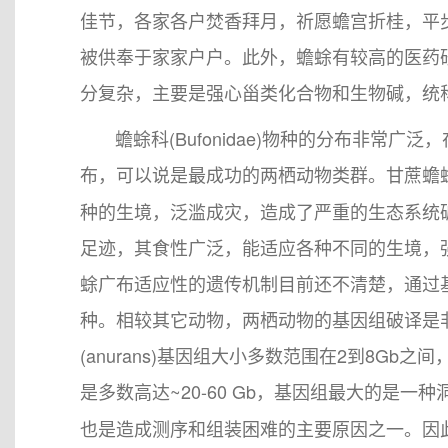
佳节，各家各户焚香拜月，祈愿蟾宫折桂，平
被供奉于家家户户。此外，蟾蜍有较高的医药
分复杂，主要是强心甾类化合物和生物碱，统称为蟾
蟾蜍科(Bufonidae)物种的分布非常广
布，可以说是最成功的两栖动物类群。甘蔗蟾
种的生境，泛滥成灾，造成了严重的生态系统
足迹，其食性广泛，能适应各种不同的生境，
蜍广布适应性的遗传机制目前还不清楚，通过
种。相较其它动物，两栖动物的基因组破译是
(anurans)基因组大小多数范围在2到8Gb之间，蚓螈(
是多数高达~20-60 Gb，基因组最大的是一种
也是造成测序和组装困难的主要原因之一。因