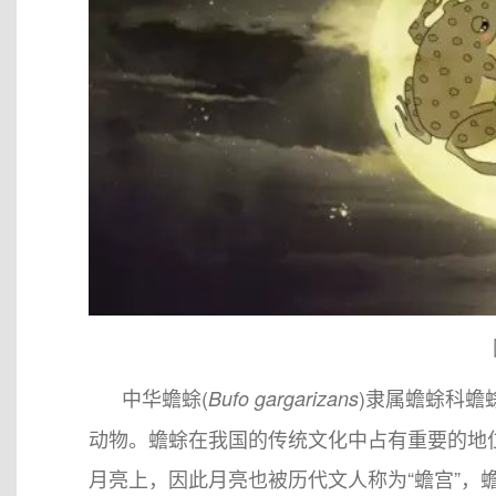
中华蟾蜍(
)隶属蟾蜍科蟾
Bufo gargarizans
动物。蟾蜍在我国的传统文化中占有重要的地
月亮上，因此月亮也被历代文人称为“蟾宫”，