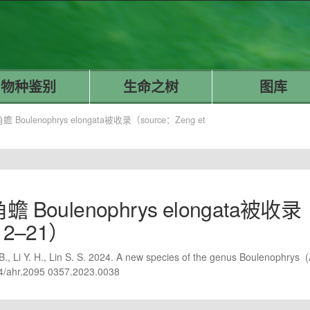
物种鉴别
生命之树
图库
oulenophrys elongata被收录（source：Zeng et
lenophrys elongata被收录（sour
: 12–21）
 B., Li Y. H., Lin S. S. 2024. A new species of the genus Boulenophr
24/ahr.2095 0357.2023.0038