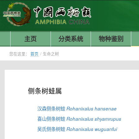
主页
分类系统
物种鉴别
您在这里：
首页
/
生命之树
侧条树蛙属
汉森侧条树蛙
Rohanixalus hansenae
喜山侧条树蛙
Rohanixalus shyamrupus
吴氏侧条树蛙
Rohanixalus wuguanfui