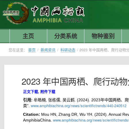
主页
分类系统
物种鉴别
您在这里：
首页
/
新闻资讯
/
科研动态
/
2023 年中国两栖、爬行动物
2023 年中国两栖、爬行动
正文下载
,
附件下载
引用:
牟皓楠, 张栋儒, 吴云鹤. (2024). 2023年中国两
www.amphibiachina.org/news/scientifictrends/440-240512
类”.
Citation:
Mou HN, Zhang DR, Wu YH. (2024). Annual Rev
www.amphibiachina.org/news/scientifictrend
AmphibiaChina.