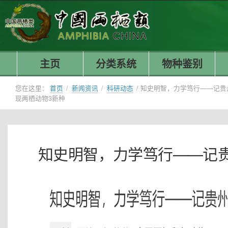
主页
分类系统
物种鉴别
您在这里：
首页
/
新闻资讯
/
科研动态
/
知史明智，力学笃行——记贵
现两栖动物3新种
知史明智，力学笃行——记