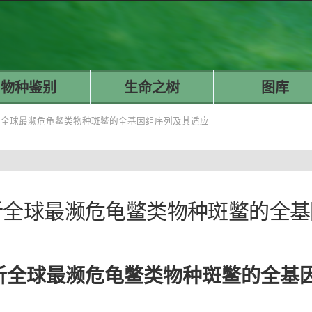
物种鉴别
生命之树
图库
R | 解析全球最濒危龟鳖类物种斑鳖的全基因组序列及其适应
R | 解析全球最濒危龟鳖类物种斑鳖
R | 解析全球最濒危龟鳖类物种斑鳖的