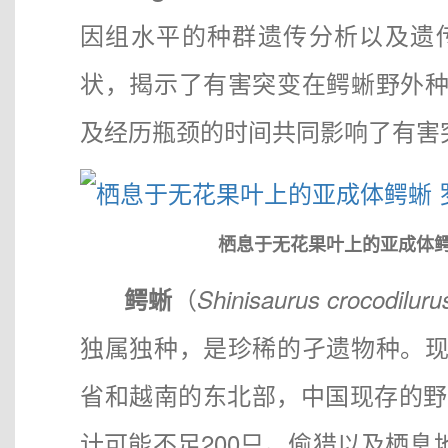
因组水平的种群遗传分析以及遗
状，揭示了有害突变在鳄蜥野外
及经历瓶颈的时间共同影响了有害
栖息于无花果叶上的亚成体
（
鳄蜥
Shinisaurus crocodiluru
独属独种，是珍稀的孑遗物种。
省和越南的东北部，中国现存的野
计可能不足200只。偷猎以及栖