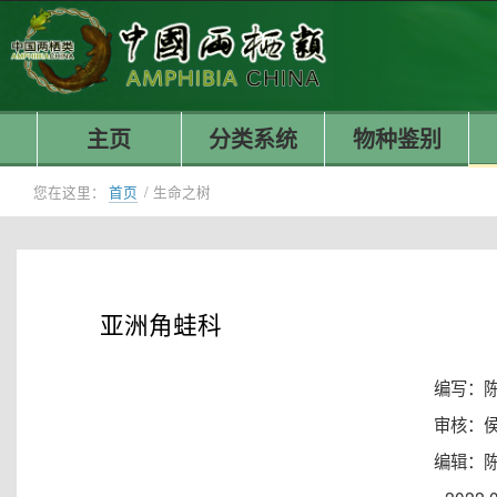
主页
分类系统
物种鉴别
您在这里：
首页
/
生命之树
亚洲角蛙科
编写：
审核：
编辑：