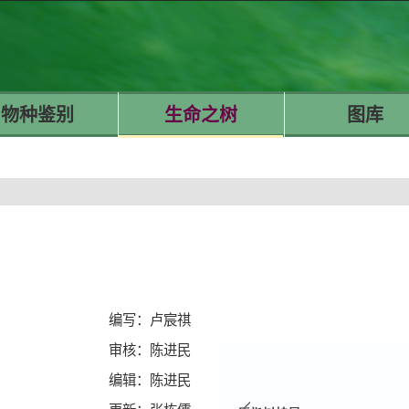
物种鉴别
生命之树
图库
编写：卢宸祺
审核：陈进民
编辑：陈进民