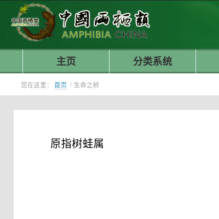
主页
分类系统
您在这里：
首页
/
生命之树
原指树蛙属