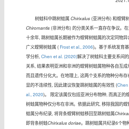
2021.
树蛙科中跳树蛙属
(亚洲分布) 和螳臂
Chirixalus
(非洲分布) 的分类关系一直存在争议。
Chiromantis
十余年, 跳树蛙属长期被作为螳臂树蛙属的次定同物异名
广义螳臂树蛙属 (
Frost et al., 2006
)。基于系统发育
学分析,
Chen et al. (2020)
解决了树蛙科主要支系间的
关系, 结果表明亚洲和非洲的螳臂树蛙属物种各自互成
而且遗传分化大。在地理上, 这两个支系的物种分布存
显的不连续性, 因此建议恢复跳树蛙属的有效性 (
Chen 
al., 2020
)。 限定该属仅包括亚洲分布物种, 而真正的
树蛙属物种仅分布在非洲。依据此研究, 移除我国的螳
蛙属分布纪录, 将背条螳臂树蛙移回至跳树蛙属
Chirixa
即背条树蛙
。跳树蛙属共纪录6个物
Chirixalus doriae