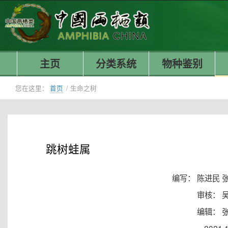
主页
分类系统
物种鉴别
您在这里：
首页
/
生命之树
跳树蛙属
编写： 陈进民 
审核： 
编辑： 