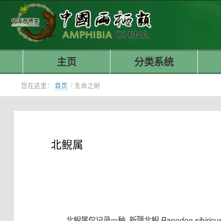
主页
分类系统
您在这里：
首页
/
生命之树
北鲵属
北鲵属仅记录一种, 新疆北鲵
Ranodon sibiricu