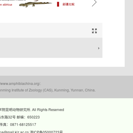
）
mphibiachina.org/.
nming Institute of Zoology (CAS), Kunming, Yunnan, China.
科学院昆明动物研究所. All Rights Reserved
路32号 邮编：650223
 传真：0871-68125517
@mail.kiz.ac.cn 滇ICP备05000723号