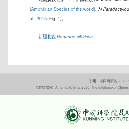
(
Amphibian Species of the world
), 为
Paradactylo
al., 2015
: Fig. 1)。
新疆北鲵
Ranodon sibiricus
引用：
中国两栖类. 2026.
CITATION：
AmphibiaChina. 2026. The database of Chinese 