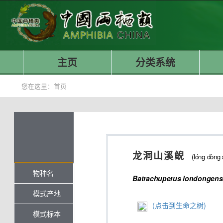
主页
分类系统
您在这里：
首页
龙洞山溪鲵
(lóng dòng 
物种名
Batrachuperus
londongens
模式产地
(点击到生命之树)
模式标本