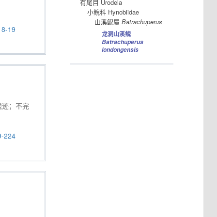
有尾目 Urodela
小鲵科 Hynobiidae
山溪鲵属
Batrachuperus
8-19
龙洞山溪鲵
Batrachuperus
londongensis
残迹；不完
9-224