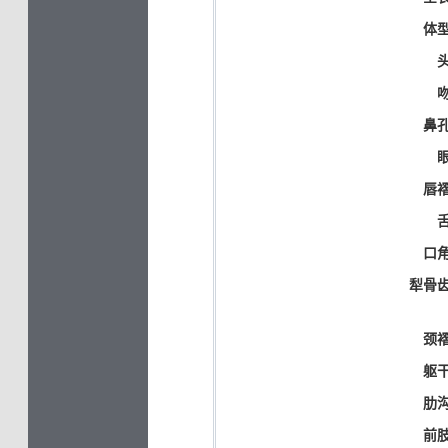
体型
头
吻
鼻孔
眼
唇褶
舌
口角
犁骨齿
颈褶
躯干
肋沟
前肢