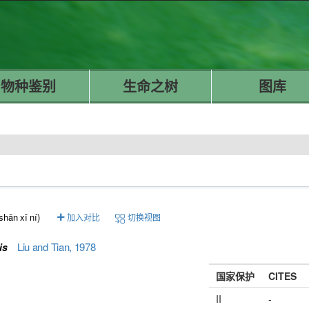
物种鉴别
生命之树
图库
shān xī ní)
加入对比
切换视图
Liu and Tian, 1978
is
国家保护
CITES
II
-