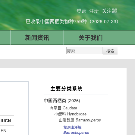
登录
注册
关注
已收录中国两栖类物种759种（2026-07-23）
新闻资讯
关于我们
主要分类系统
中国两栖类 (2026)
有尾目 Caudata
小鲵科 Hynobiidae
山溪鲵属
Batrachuperus
IUCN
龙洞山溪鲵
EN
Batrachuperus