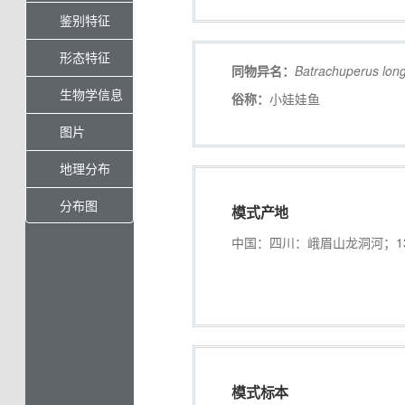
鉴别特征
形态特征
同物异名：
Batrachuperus
lon
生物学信息
俗称：
小娃娃鱼
图片
地理分布
分布图
模式产地
中国：四川：峨眉山龙洞河；13
模式标本