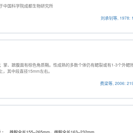
 ) 保存于中国科学院成都生物研究所
刘承钊等, 1978: 1
mm；掌、蹠腹面有棕色角质鞘。性成熟的多数个体仍有鳃裂或有1-3个外鳃
上，其中段直径15mm左右。
费梁等, 2006: 21
 :
雄鲵全长155–265mm，雌鲵全长163–232mm