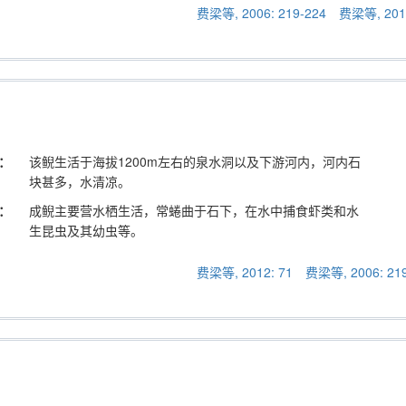
费梁等, 2006: 219-224
费梁等, 2012
：
该鲵生活于海拔1200m左右的泉水洞以及下游河内，河内石
块甚多，水清凉。
：
成鲵主要营水栖生活，常蜷曲于石下，在水中捕食虾类和水
生昆虫及其幼虫等。
费梁等, 2012: 71
费梁等, 2006: 21