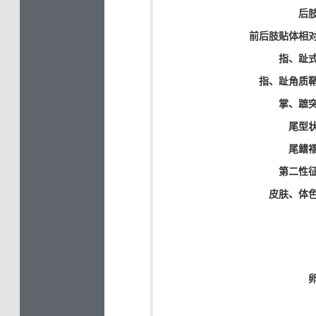
后肢
前后肢贴体相对
指、趾式
指、趾角质鞘
掌、蹠突
尾型状
尾鳍褶
第二性征
皮肤、体色
卵