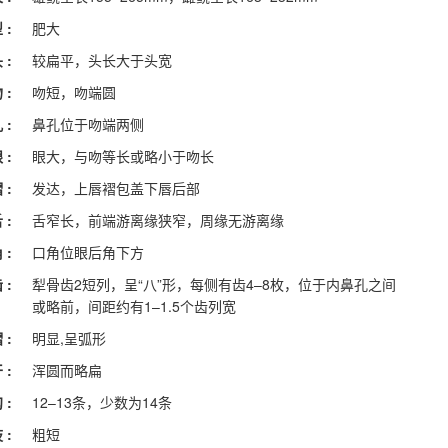
 :
肥大
 :
较扁平，头长大于头宽
 :
吻短，吻端圆
 :
鼻孔位于吻端两侧
 :
眼大，与吻等长或略小于吻长
 :
发达，上唇褶包盖下唇后部
 :
舌窄长，前端游离缘狭窄，周缘无游离缘
 :
口角位眼后角下方
 :
犁骨齿2短列，呈“八”形，每侧有齿4–8枚，位于内鼻孔之间
或略前，间距约有1–1.5个齿列宽
 :
明显,呈弧形
 :
浑圆而略扁
 :
12–13条，少数为14条
 :
粗短