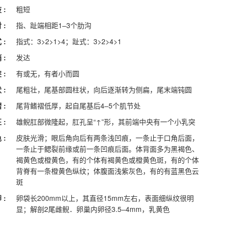
 :
粗短
 :
指、趾端相距1–3个肋沟
 :
指式：3>2>1>4；趾式：3>2>4>1
 :
发达
 :
有或无，有者小而圆
 :
尾粗壮，尾基部圆柱状，向后逐渐转为侧扁，尾末端钝圆
 :
尾背鳍褶低厚，起自尾基后4–5个肌节处
 :
雄鲵肛部微隆起，肛孔呈“↑”形，其前端中央有一个小乳突
 :
皮肤光滑；眼后角向后有两条浅凹痕，一条止于口角后面，
一条止于鳃裂前缘或前一条凹痕后面。体背面多为黑褐色、
褐黄色或橙黄色，有的个体有褐黄色或橙黄色斑，有的个体
背脊有一条橙黄色纵纹；体腹面浅紫灰色，有的有蓝黑色云
斑
 :
卵袋长200mm以上，其直径15mm左右，表面细纵纹很明
显；解剖2尾雌鲵．卵巢内卵径3.5–4mm，乳黄色