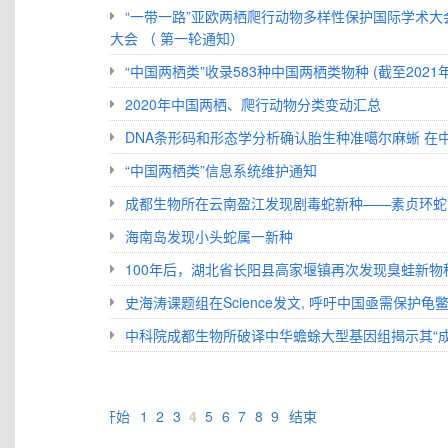
“一带一路”亚欧两栖爬行动物多样性保护国际学术
大会 （ 第一轮通知）
“中国两栖类”收录583种中国两栖类物种 (截至2021年
2020年中国两栖、爬行动物分类变动汇总
DNA条形码和形态学分析确认胎生种准噶尔麻蜥 在
“中国两栖类”信息系统维护通知
成都生物所在云南盈江发现剧毒蛇新种——素贞环蛇
海南岛发现小头蛇属一新种
100年后，湖北省长阳县高家堰镇再次发现臭蛙新物
史海涛课题组在Science发文, 呼吁中国亟需保护
中科院成都生物所破译中华蟾蜍大型基因组揭示其“成
开始
1
2
3
4
5
6
7
8
9
结束