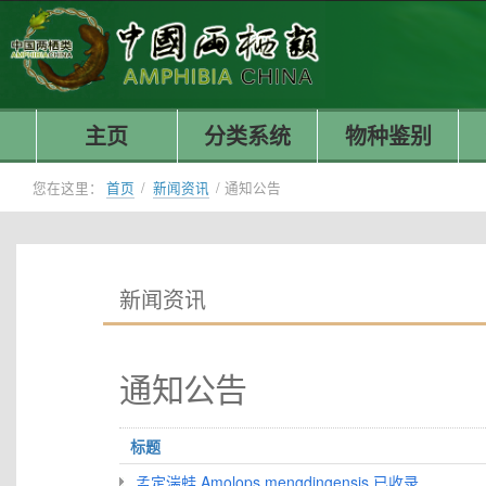
主页
分类系统
物种鉴别
您在这里：
首页
/
新闻资讯
/
通知公告
新闻资讯
通知公告
标题
孟定湍蛙 Amolops mengdingensis 已收录