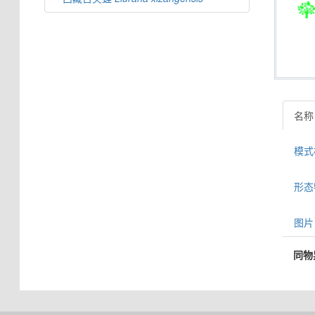
名称
模式标
形态特
图片 
同物