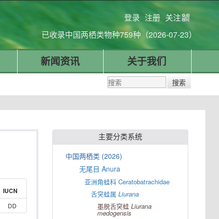
登录
注册
关注
已收录中国两栖类物种759种（2026-07-23）
新闻资讯
关于我们
主要分类系统
中国两栖类 (2026)
无尾目 Anura
亚洲角蛙科 Ceratobatrachidae
IUCN
舌突蛙属
Liurana
DD
墨脱舌突蛙
Liurana
medogensis