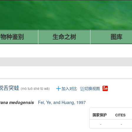
物种鉴别
生命之树
图库
脱舌突蛙
加入对比
切换视图
(mò tuō shé tū wā)
rana
medogensis
Fei, Ye, and Huang, 1997
国家保护
CITES
-
-