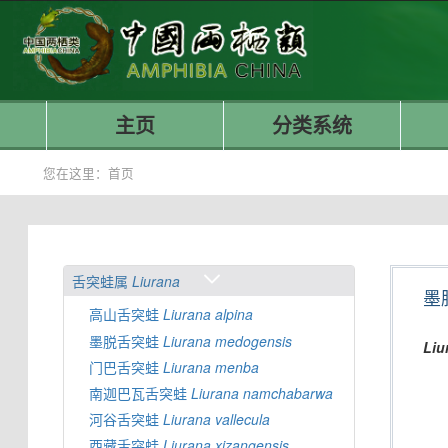
主页
分类系统
您在这里：
首页
舌突蛙属
Liurana
墨
高山舌突蛙
Liurana
alpina
墨脱舌突蛙
Liurana
medogensis
Liu
门巴舌突蛙
Liurana
menba
南迦巴瓦舌突蛙
Liurana
namchabarwa
河谷舌突蛙
Liurana
vallecula
西藏舌突蛙
Liurana
xizangensis