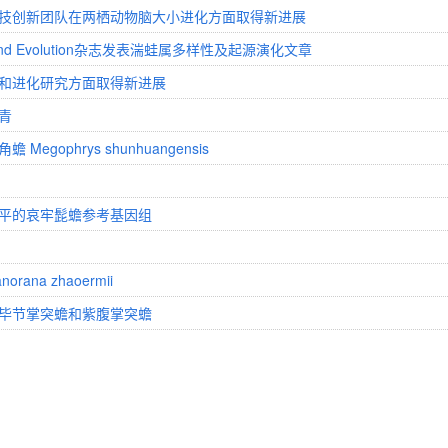
技创新团队在两栖动物脑大小进化方面取得新进展
cs and Evolution杂志发表湍蛙属多样性及起源演化文章
和进化研究方面取得新进展
青
phrys shunhuangensis
平的哀牢髭蟾参考基因组
a zhaoermii
毕节掌突蟾和紫腹掌突蟾