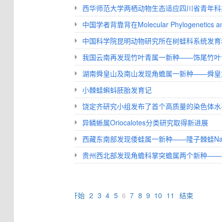
西华师范大学两栖动物生态适应四川省青年科
中国学者背靠背在Molecular Phylogeneti
中国科学院昆明动物研究所在树蛙科系统发育
我国云南再发现竹叶青属一新种——饰尾竹叶
湖南舜皇山及南山发现角蟾属一新种——舜皇角蟾 Mego
小棘蛙蝌蚪胚胎发育记
饶定齐研究小组发布了首个高质量的染色体水
异鳞蜥属Oriocalotes分类研究取得新进展
西藏东南部发现倭蛙属一新种——隆子棘蛙Nanoran
贵州西北部发现角蟾科掌突蟾属两个新种——
开始
2
3
4
5
6
7
8
9
10
11
结束